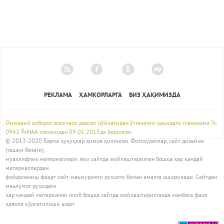
РЕКЛАМА
ҲАМКОРЛАРГА
БИЗ ҲАҚИМИЗДА
Оммавий ахборот воситаси давлат рўйхатидан ўтганлиги ҳақидаги гувоҳнома №
0942 ЎзМАА томонидан 09.01.2013да берилган
© 2013-2020 Барча ҳуқуқлар ҳимоя қилинган. Фотосуратлар, сайт дизайни
(ташқи безаги),
муаллифлик материаллари, ёки сайтда жойлаштирилган бошқа ҳар қандай
материаллардан
фойдаланиш фақат сайт маъмурияти рухсати билан амалга оширилади. Сайтдан
маълумот руҳидаги
ҳар қандай материални олиб бошқа сайтда жойлаштирилганда манбага фаол
ҳавола кўрсатилиши шарт.