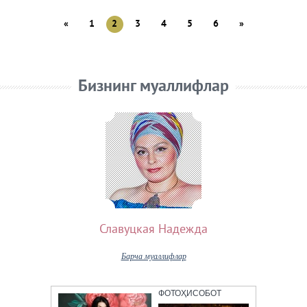
«
1
2
3
4
5
6
»
Бизнинг муаллифлар
Славуцкая Надежда
Барча муаллифлар
ФОТОҲИСОБОТ