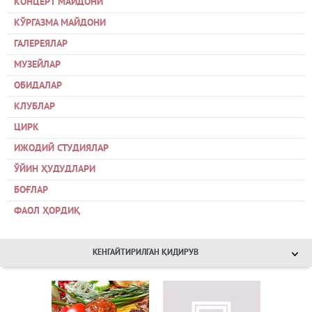
КОНЦЕРТ МАЙДОНИ
КЎРГАЗМА МАЙДОНИ
ГАЛЕРЕЯЛАР
МУЗЕЙЛАР
ОБИДАЛАР
КЛУБЛАР
ЦИРК
ИЖОДИЙ СТУДИЯЛАР
ЎЙИН ҲУДУДЛАРИ
БОҒЛАР
ФАОЛ ҲОРДИҚ
КЕНГАЙТИРИЛГАН ҚИДИРУВ