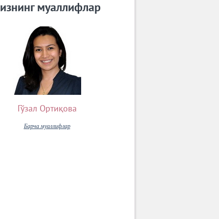
изнинг муаллифлар
Гўзал Ортиқова
Барча муаллифлар