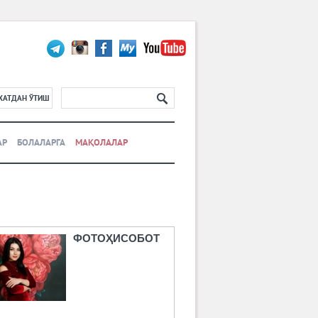
ХАТДАН ЎТИШ
АР
БОЛАЛАРГА
МАҚОЛАЛАР
ФОТОҲИСОБОТ