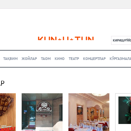
КИРИШ/РЎЙ
L
ТАҚВИМ
ЖОЙЛАР
ТАОМ
КИНО
ТЕАТР
КОНЦЕРТЛАР
КЎРГАЗМАЛ
АР