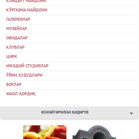
КОНЦЕРТ МАЙДОНИ
КЎРГАЗМА МАЙДОНИ
ГАЛЕРЕЯЛАР
МУЗЕЙЛАР
ОБИДАЛАР
КЛУБЛАР
ЦИРК
ИЖОДИЙ СТУДИЯЛАР
ЎЙИН ҲУДУДЛАРИ
БОҒЛАР
ФАОЛ ҲОРДИҚ
КЕНГАЙТИРИЛГАН ҚИДИРУВ