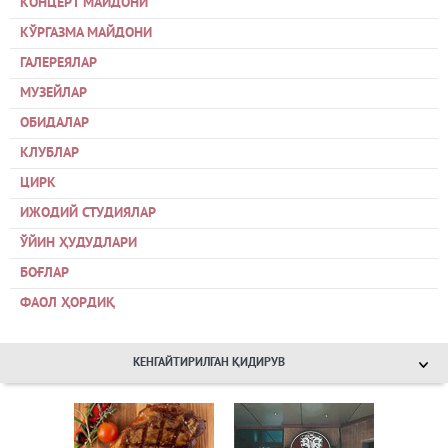
КОНЦЕРТ МАЙДОНИ
КЎРГАЗМА МАЙДОНИ
ГАЛЕРЕЯЛАР
МУЗЕЙЛАР
ОБИДАЛАР
КЛУБЛАР
ЦИРК
ИЖОДИЙ СТУДИЯЛАР
ЎЙИН ҲУДУДЛАРИ
БОҒЛАР
ФАОЛ ҲОРДИҚ
КЕНГАЙТИРИЛГАН ҚИДИРУВ