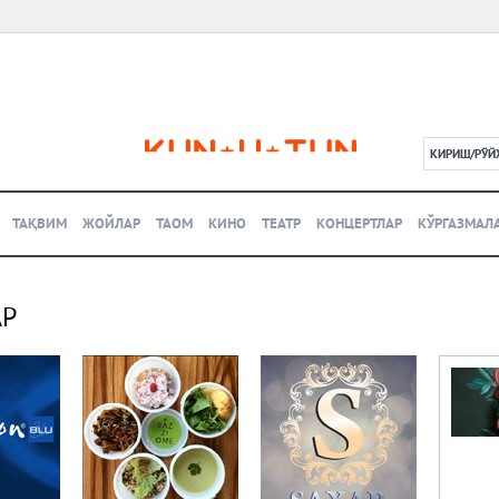
КИРИШ/РЎЙ
L
ТАҚВИМ
ЖОЙЛАР
ТАОМ
КИНО
ТЕАТР
КОНЦЕРТЛАР
КЎРГАЗМАЛ
АР