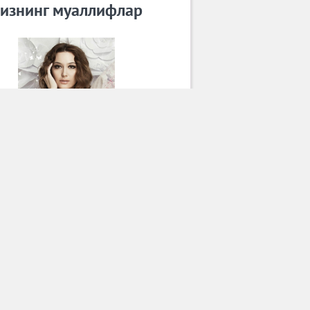
изнинг муаллифлар
Лола
Барча муаллифлар