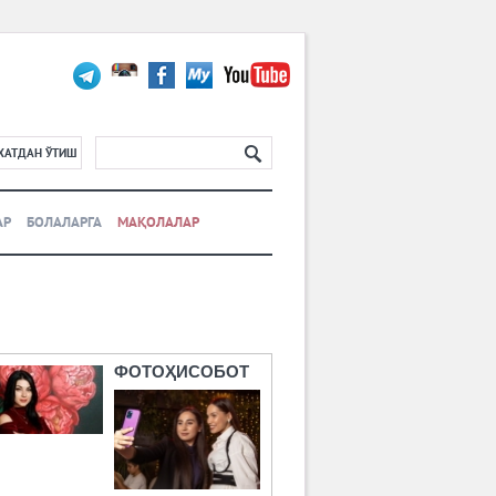
ХАТДАН ЎТИШ
АР
БОЛАЛАРГА
МАҚОЛАЛАР
ФОТОҲИСОБОТ