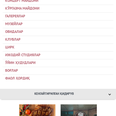
КОНЦЕРТ МАЙДОНИ
КЎРГАЗМА МАЙДОНИ
ГАЛЕРЕЯЛАР
МУЗЕЙЛАР
ОБИДАЛАР
КЛУБЛАР
ЦИРК
ИЖОДИЙ СТУДИЯЛАР
ЎЙИН ҲУДУДЛАРИ
БОҒЛАР
ФАОЛ ҲОРДИҚ
КЕНГАЙТИРИЛГАН ҚИДИРУВ