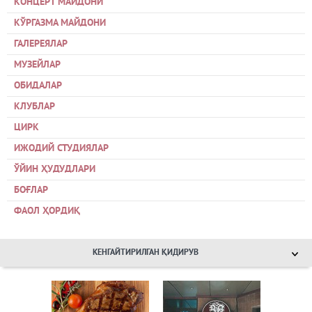
КОНЦЕРТ МАЙДОНИ
КЎРГАЗМА МАЙДОНИ
ГАЛЕРЕЯЛАР
МУЗЕЙЛАР
ОБИДАЛАР
КЛУБЛАР
ЦИРК
ИЖОДИЙ СТУДИЯЛАР
ЎЙИН ҲУДУДЛАРИ
БОҒЛАР
ФАОЛ ҲОРДИҚ
КЕНГАЙТИРИЛГАН ҚИДИРУВ