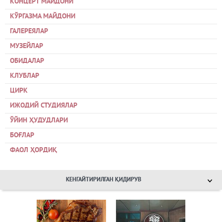
КОНЦЕРТ МАЙДОНИ
КЎРГАЗМА МАЙДОНИ
ГАЛЕРЕЯЛАР
МУЗЕЙЛАР
ОБИДАЛАР
КЛУБЛАР
ЦИРК
ИЖОДИЙ СТУДИЯЛАР
ЎЙИН ҲУДУДЛАРИ
БОҒЛАР
ФАОЛ ҲОРДИҚ
КЕНГАЙТИРИЛГАН ҚИДИРУВ