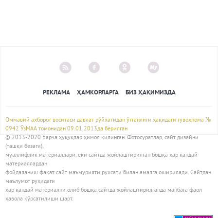
РЕКЛАМА
ҲАМКОРЛАРГА
БИЗ ҲАҚИМИЗДА
Оммавий ахборот воситаси давлат рўйхатидан ўтганлиги ҳақидаги гувоҳнома №
0942 ЎзМАА томонидан 09.01.2013да берилган
© 2013-2020 Барча ҳуқуқлар ҳимоя қилинган. Фотосуратлар, сайт дизайни
(ташқи безаги),
муаллифлик материаллари, ёки сайтда жойлаштирилган бошқа ҳар қандай
материаллардан
фойдаланиш фақат сайт маъмурияти рухсати билан амалга оширилади. Сайтдан
маълумот руҳидаги
ҳар қандай материални олиб бошқа сайтда жойлаштирилганда манбага фаол
ҳавола кўрсатилиши шарт.