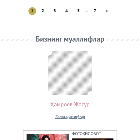
1
2
3
4
5
...
7
»
Бизнинг муаллифлар
Ҳамроев Жасур
Барча муаллифлар
ФОТОҲИСОБОТ