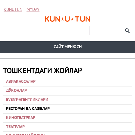
KUNUTUN
MYDAY
CАЙТ МЕНЮСИ
ТОШКЕНТДАГИ ЖОЙЛАР
АВИАКАССАЛАР
ДЎКОНЛАР
EVENT-АГЕНТЛИКЛАРИ
РЕСТОРАН ВА КАФЕЛАР
КИНОТЕАТРЛАР
ТЕАТРЛАР