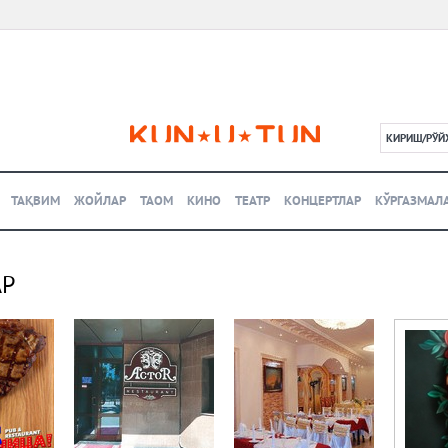
КИРИШ/РЎЙ
L
ТАҚВИМ
ЖОЙЛАР
ТАОМ
КИНО
ТЕАТР
КОНЦЕРТЛАР
КЎРГАЗМАЛ
АР