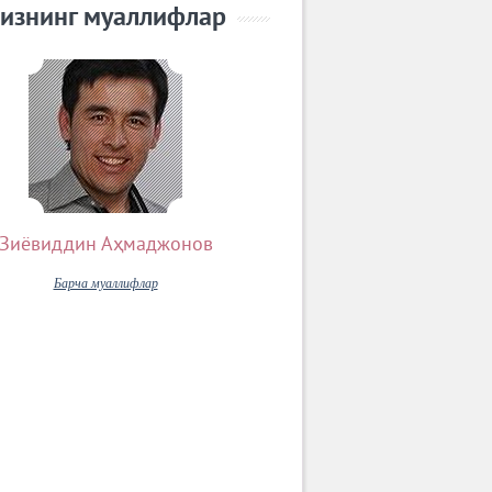
изнинг муаллифлар
Зиёвиддин Аҳмаджонов
Барча муаллифлар