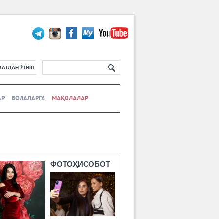
ХАТДАН ЎТИШ
АР
БОЛАЛАРГА
МАҚОЛАЛАР
ФОТОҲИСОБОТ