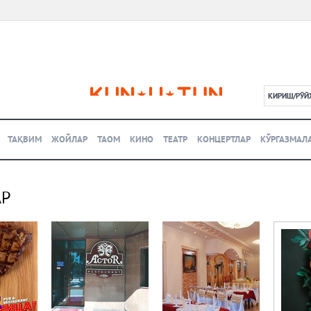
КИРИШ/РЎЙ
L
ТАҚВИМ
ЖОЙЛАР
ТАОМ
КИНО
ТЕАТР
КОНЦЕРТЛАР
КЎРГАЗМАЛ
АР