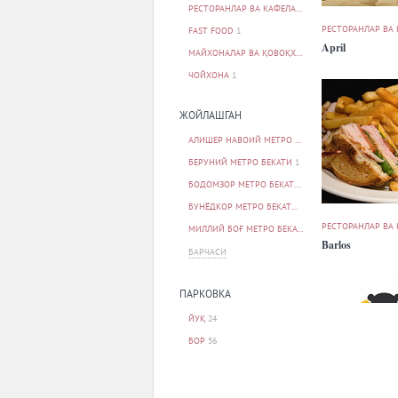
РЕСТОРАНЛАР ВА КАФЕЛАР
80
РЕСТОРАНЛАР ВА
FAST FOOD
1
April
МАЙХОНАЛАР ВА ҚОВОҚХОНАЛАР
1
ЧОЙХОНА
1
ЖОЙЛАШГАН
АЛИШЕР НАВОИЙ МЕТРО БЕКАТИ
1
БЕРУНИЙ МЕТРО БЕКАТИ
1
БОДОМЗОР МЕТРО БЕКАТИ
1
БУНЁДКОР МЕТРО БЕКАТИ
1
РЕСТОРАНЛАР ВА
МИЛЛИЙ БОҒ МЕТРО БЕКАТИ
1
Barlos
БАРЧАСИ
ПАРКОВКА
ЙУҚ
24
БОР
56