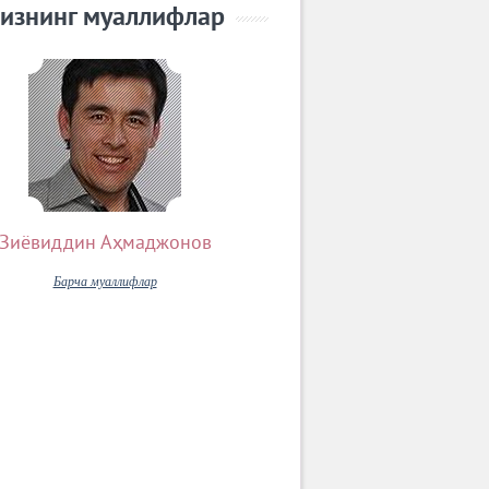
изнинг муаллифлар
Зиёвиддин Аҳмаджонов
Барча муаллифлар