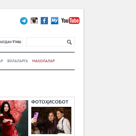
ХАТДАН ЎТИШ
АР
БОЛАЛАРГА
МАҚОЛАЛАР
ФОТОҲИСОБОТ