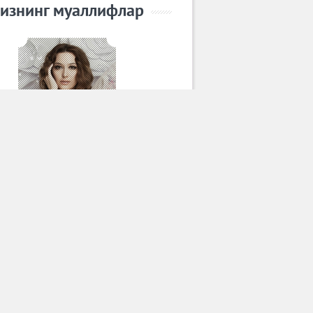
изнинг муаллифлар
Лола
Барча муаллифлар