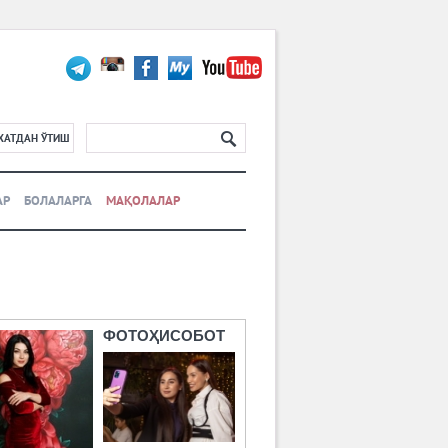
ХАТДАН ЎТИШ
АР
БОЛАЛАРГА
МАҚОЛАЛАР
ФОТОҲИСОБОТ