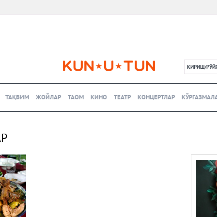
КИРИШ/РЎЙ
L
ТАҚВИМ
ЖОЙЛАР
ТАОМ
КИНО
ТЕАТР
КОНЦЕРТЛАР
КЎРГАЗМАЛ
АР