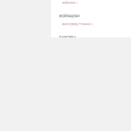
ЧОЙХОНА
1
ЖОЙЛАШГАН
ЮНУСОБОД ТУМАНИ
1
ПАРКОВКА
ЙУҚ
1
Оммавий ахборот воситаси давлат рўйхатидан