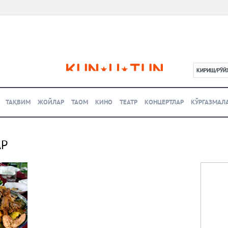
КИРИШ/РЎЙ
L
ТАҚВИМ
ЖОЙЛАР
ТАОМ
КИНО
ТЕАТР
КОНЦЕРТЛАР
КЎРГАЗМАЛ
АР