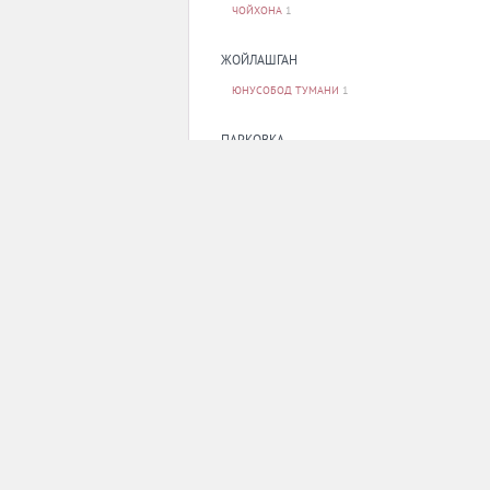
ЧОЙХОНА
1
ЖОЙЛАШГАН
ЮНУСОБОД ТУМАНИ
1
ПАРКОВКА
ЙУҚ
1
Оммавий ахборот воситаси давлат рўйхатидан