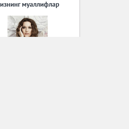
изнинг муаллифлар
Лола
Барча муаллифлар