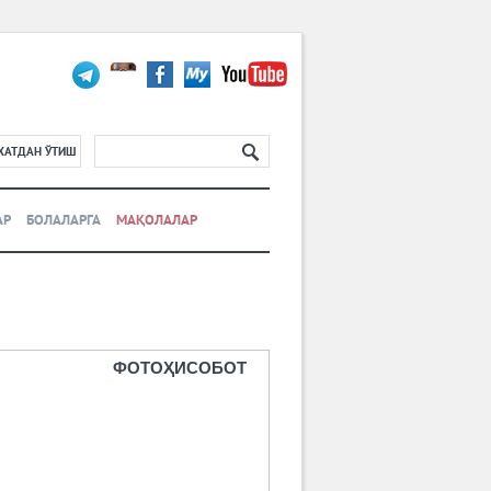
ХАТДАН ЎТИШ
АР
БОЛАЛАРГА
МАҚОЛАЛАР
ФОТОҲИСОБОТ