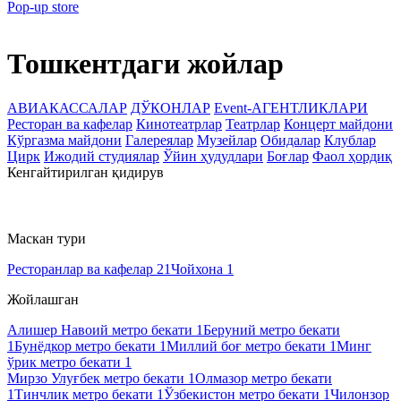
Pop-up store
Тошкентдаги жойлар
АВИАКАССАЛАР
ДЎКОНЛАР
Event-АГЕНТЛИКЛАРИ
Ресторан ва кафелар
Кинотеатрлар
Театрлар
Концерт майдони
Кўргазма майдони
Галереялар
Музейлар
Обидалар
Клублар
Цирк
Ижодий студиялар
Ўйин ҳудудлари
Боғлар
Фаол ҳордиқ
Кенгайтирилган қидирув
Маскан тури
Ресторанлар ва кафелар
21
Чойхона
1
Жойлашган
Алишер Навоий метро бекати
1
Беруний метро бекати
1
Бунёдкор метро бекати
1
Миллий боғ метро бекати
1
Минг
ўрик метро бекати
1
Мирзо Улуғбек метро бекати
1
Олмазор метро бекати
1
Тинчлик метро бекати
1
Ўзбекистон метро бекати
1
Чилонзор