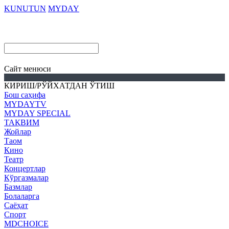
KUNUTUN
MYDAY
Cайт менюси
КИРИШ/РЎЙХАТДАН ЎТИШ
Бош саҳифа
MYDAYTV
MYDAY SPECIAL
ТАҚВИМ
Жойлар
Таом
Кино
Театр
Концертлар
Кўргазмалар
Базмлар
Болаларга
Саёҳат
Спорт
MDCHOICE