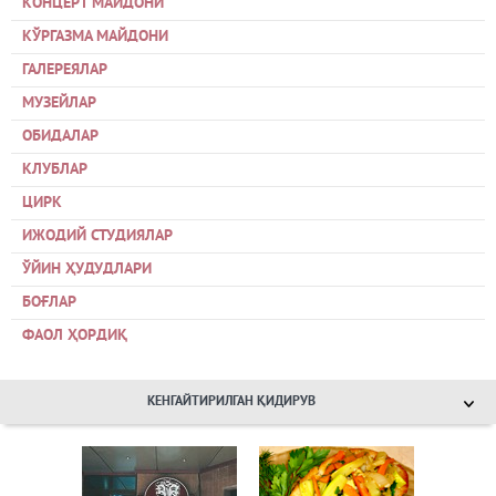
КОНЦЕРТ МАЙДОНИ
КЎРГАЗМА МАЙДОНИ
ГАЛЕРЕЯЛАР
МУЗЕЙЛАР
ОБИДАЛАР
КЛУБЛАР
ЦИРК
ИЖОДИЙ СТУДИЯЛАР
ЎЙИН ҲУДУДЛАРИ
БОҒЛАР
ФАОЛ ҲОРДИҚ
КЕНГАЙТИРИЛГАН ҚИДИРУВ