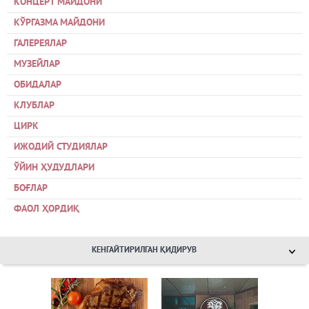
КОНЦЕРТ МАЙДОНИ
КЎРГАЗМА МАЙДОНИ
ГАЛЕРЕЯЛАР
МУЗЕЙЛАР
ОБИДАЛАР
КЛУБЛАР
ЦИРК
ИЖОДИЙ СТУДИЯЛАР
ЎЙИН ҲУДУДЛАРИ
БОҒЛАР
ФАОЛ ҲОРДИҚ
КЕНГАЙТИРИЛГАН ҚИДИРУВ