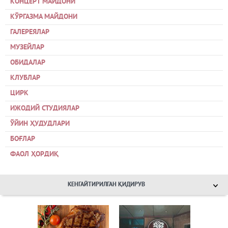
КОНЦЕРТ МАЙДОНИ
КЎРГАЗМА МАЙДОНИ
ГАЛЕРЕЯЛАР
МУЗЕЙЛАР
ОБИДАЛАР
КЛУБЛАР
ЦИРК
ИЖОДИЙ СТУДИЯЛАР
ЎЙИН ҲУДУДЛАРИ
БОҒЛАР
ФАОЛ ҲОРДИҚ
КЕНГАЙТИРИЛГАН ҚИДИРУВ