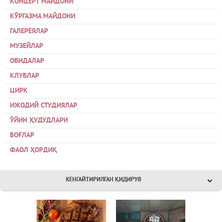
КОНЦЕРТ МАЙДОНИ
КЎРГАЗМА МАЙДОНИ
ГАЛЕРЕЯЛАР
МУЗЕЙЛАР
ОБИДАЛАР
КЛУБЛАР
ЦИРК
ИЖОДИЙ СТУДИЯЛАР
ЎЙИН ҲУДУДЛАРИ
БОҒЛАР
ФАОЛ ҲОРДИҚ
КЕНГАЙТИРИЛГАН ҚИДИРУВ