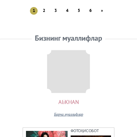
1
2
3
4
5
6
»
Бизнинг муаллифлар
AliKHAN
Барча муаллифлар
ФОТОҲИСОБОТ