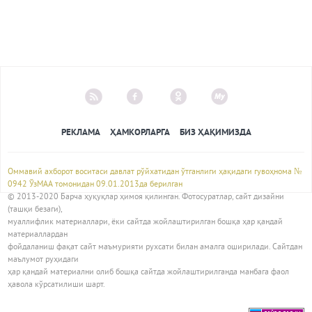
РЕКЛАМА
ҲАМКОРЛАРГА
БИЗ ҲАҚИМИЗДА
Оммавий ахборот воситаси давлат рўйхатидан ўтганлиги ҳақидаги гувоҳнома №
0942 ЎзМАА томонидан 09.01.2013да берилган
© 2013-2020 Барча ҳуқуқлар ҳимоя қилинган. Фотосуратлар, сайт дизайни
(ташқи безаги),
муаллифлик материаллари, ёки сайтда жойлаштирилган бошқа ҳар қандай
материаллардан
фойдаланиш фақат сайт маъмурияти рухсати билан амалга оширилади. Сайтдан
маълумот руҳидаги
ҳар қандай материални олиб бошқа сайтда жойлаштирилганда манбага фаол
ҳавола кўрсатилиши шарт.