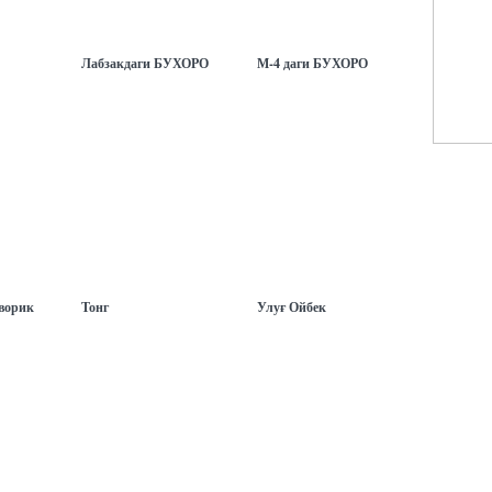
А КАФЕЛАР
РЕСТОРАНЛАР ВА КАФЕЛАР
РЕСТОРАНЛАР ВА КАФЕЛАР
Лабзакдаги БУХОРО
М-4 даги БУХОРО
А КАФЕЛАР
РЕСТОРАНЛАР ВА КАФЕЛАР
РЕСТОРАНЛАР ВА КАФЕЛАР
ворик
Тонг
Улуғ Ойбек