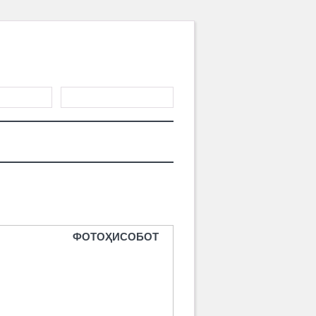
ЎЙХАТДАН
ТИШ
АЛАР
БОЛАЛАРГА
МАҚОЛАЛАР
ФОТОҲИСОБОТ