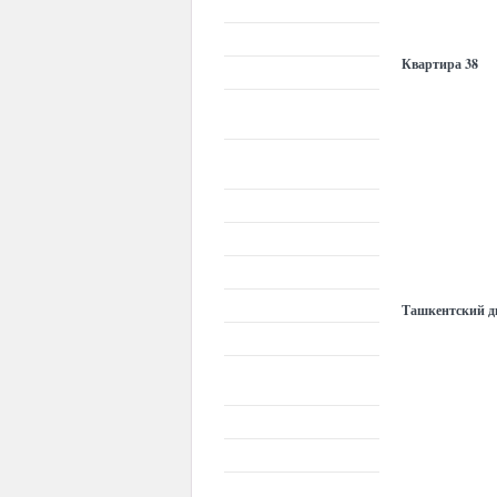
КАФЕЛАР
КИНОТЕАТРЛАР
РЕСТОРАНЛАР В
Квартира 38
ТЕАТРЛАР
КОНЦЕРТ
МАЙДОНИ
КЎРГАЗМА
МАЙДОНИ
ГАЛЕРЕЯЛАР
МУЗЕЙЛАР
ОБИДАЛАР
РЕСТОРАНЛАР В
КЛУБЛАР
Ташкентский д
ЦИРК
ИЖОДИЙ
СТУДИЯЛАР
ЎЙИН ҲУДУДЛАРИ
БОҒЛАР
ФАОЛ ҲОРДИҚ