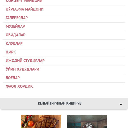
КОНЦЕРТ МАЙДОНИ
КЎРГАЗМА МАЙДОНИ
ГАЛЕРЕЯЛАР
МУЗЕЙЛАР
ОБИДАЛАР
КЛУБЛАР
ЦИРК
ИЖОДИЙ СТУДИЯЛАР
ЎЙИН ҲУДУДЛАРИ
БОҒЛАР
ФАОЛ ҲОРДИҚ
КЕНГАЙТИРИЛГАН ҚИДИРУВ