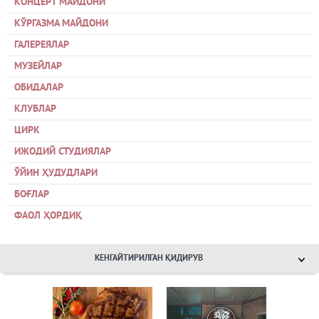
КОНЦЕРТ МАЙДОНИ
КЎРГАЗМА МАЙДОНИ
ГАЛЕРЕЯЛАР
МУЗЕЙЛАР
ОБИДАЛАР
КЛУБЛАР
ЦИРК
ИЖОДИЙ СТУДИЯЛАР
ЎЙИН ҲУДУДЛАРИ
БОҒЛАР
ФАОЛ ҲОРДИҚ
КЕНГАЙТИРИЛГАН ҚИДИРУВ