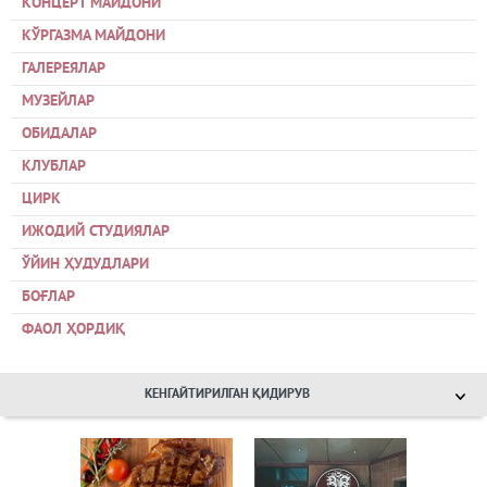
КОНЦЕРТ МАЙДОНИ
КЎРГАЗМА МАЙДОНИ
ГАЛЕРЕЯЛАР
МУЗЕЙЛАР
ОБИДАЛАР
КЛУБЛАР
ЦИРК
ИЖОДИЙ СТУДИЯЛАР
ЎЙИН ҲУДУДЛАРИ
БОҒЛАР
ФАОЛ ҲОРДИҚ
КЕНГАЙТИРИЛГАН ҚИДИРУВ