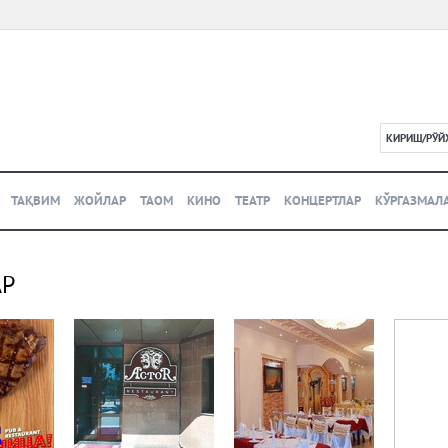
КИРИШ/РЎЙ
L
ТАҚВИМ
ЖОЙЛАР
ТАОМ
КИНО
ТЕАТР
КОНЦЕРТЛАР
КЎРГАЗМАЛ
АР