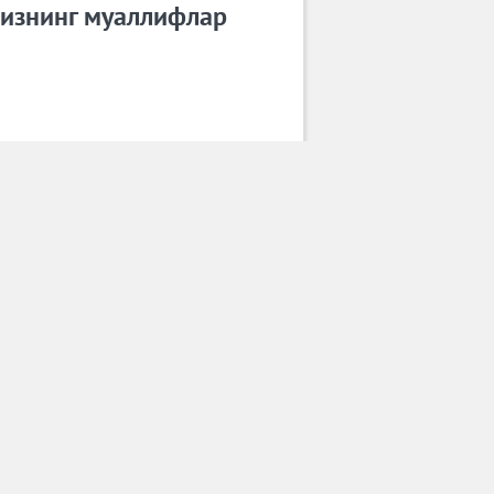
изнинг муаллифлар
Дилдора Қосимова
Барча муаллифлар