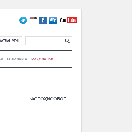
ХАТДАН ЎТИШ
АР
БОЛАЛАРГА
МАҚОЛАЛАР
ФОТОҲИСОБОТ