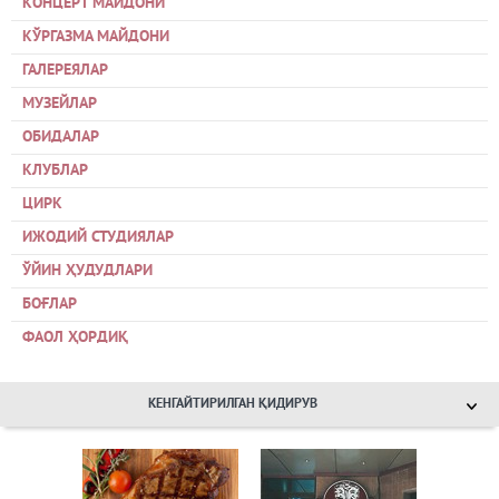
КОНЦЕРТ МАЙДОНИ
КЎРГАЗМА МАЙДОНИ
ГАЛЕРЕЯЛАР
МУЗЕЙЛАР
ОБИДАЛАР
КЛУБЛАР
ЦИРК
ИЖОДИЙ СТУДИЯЛАР
ЎЙИН ҲУДУДЛАРИ
БОҒЛАР
ФАОЛ ҲОРДИҚ
КЕНГАЙТИРИЛГАН ҚИДИРУВ