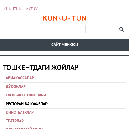
KUNUTUN
MYDAY
CАЙТ МЕНЮСИ
ТОШКЕНТДАГИ ЖОЙЛАР
АВИАКАССАЛАР
ДЎКОНЛАР
EVENT-АГЕНТЛИКЛАРИ
РЕСТОРАН ВА КАФЕЛАР
КИНОТЕАТРЛАР
ТЕАТРЛАР