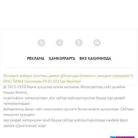
РЕКЛАМА
ҲАМКОРЛАРГА
БИЗ ҲАҚИМИЗДА
Оммавий ахборот воситаси давлат рўйхатидан ўтганлиги ҳақидаги гувоҳнома №
0942 ЎзМАА томонидан 09.01.2013да берилган
© 2013-2020 Барча ҳуқуқлар ҳимоя қилинган. Фотосуратлар, сайт дизайни
(ташқи безаги),
муаллифлик материаллари, ёки сайтда жойлаштирилган бошқа ҳар қандай
материаллардан
фойдаланиш фақат сайт маъмурияти рухсати билан амалга оширилади. Сайтдан
маълумот руҳидаги
ҳар қандай материални олиб бошқа сайтда жойлаштирилганда манбага фаол
ҳавола кўрсатилиши шарт.