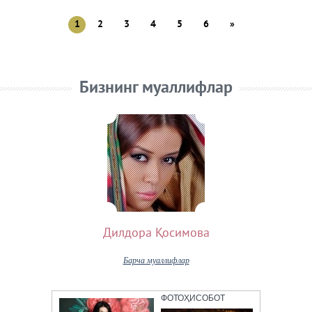
1
2
3
4
5
6
»
Бизнинг муаллифлар
Дилдора Қосимова
Барча муаллифлар
ФОТОҲИСОБОТ