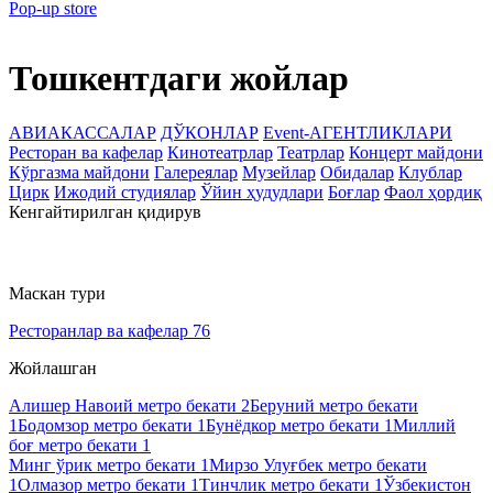
Pop-up store
Тошкентдаги жойлар
АВИАКАССАЛАР
ДЎКОНЛАР
Event-АГЕНТЛИКЛАРИ
Ресторан ва кафелар
Кинотеатрлар
Театрлар
Концерт майдони
Кўргазма майдони
Галереялар
Музейлар
Обидалар
Клублар
Цирк
Ижодий студиялар
Ўйин ҳудудлари
Боғлар
Фаол ҳордиқ
Кенгайтирилган қидирув
Маскан тури
Ресторанлар ва кафелар
76
Жойлашган
Алишер Навоий метро бекати
2
Беруний метро бекати
1
Бодомзор метро бекати
1
Бунёдкор метро бекати
1
Миллий
боғ метро бекати
1
Минг ўрик метро бекати
1
Мирзо Улуғбек метро бекати
1
Олмазор метро бекати
1
Тинчлик метро бекати
1
Ўзбекистон