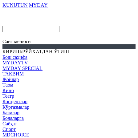
KUNUTUN
MYDAY
Cайт менюси
КИРИШ/РЎЙХАТДАН ЎТИШ
Бош саҳифа
MYDAYTV
MYDAY SPECIAL
ТАҚВИМ
Жойлар
Таом
Кино
Театр
Концертлар
Кўргазмалар
Базмлар
Болаларга
Саёҳат
Спорт
MDCHOICE