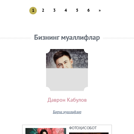
1
2
3
4
5
6
»
Бизнинг муаллифлар
Даврон Кабулов
Барча муаллифлар
ФОТОҲИСОБОТ