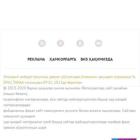
РЕКЛАМА
ҲАМКОРЛАРГА
БИЗ ҲАҚИМИЗДА
Оммавий ахборот воситаси давлат рўйхатидан ўтганлиги ҳақидаги гувоҳнома №
0942 ЎзМАА томонидан 09.01.2013да берилган
© 2013-2020 Барча ҳуқуқлар ҳимоя қилинган. Фотосуратлар, сайт дизайни
(ташқи безаги),
муаллифлик материаллари, ёки сайтда жойлаштирилган бошқа ҳар қандай
материаллардан
фойдаланиш фақат сайт маъмурияти рухсати билан амалга оширилади. Сайтдан
маълумот руҳидаги
ҳар қандай материални олиб бошқа сайтда жойлаштирилганда манбага фаол
ҳавола кўрсатилиши шарт.