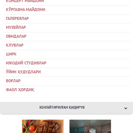
КОНЦЕРТ МАЙДОНИ
КЎРГАЗМА МАЙДОНИ
ГАЛЕРЕЯЛАР
МУЗЕЙЛАР
ОБИДАЛАР
КЛУБЛАР
ЦИРК
ИЖОДИЙ СТУДИЯЛАР
ЎЙИН ҲУДУДЛАРИ
БОҒЛАР
ФАОЛ ҲОРДИҚ
КЕНГАЙТИРИЛГАН ҚИДИРУВ