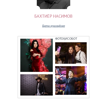
БАХТИЁР НАСИМОВ
Барча муаллифлар
ФОТОҲИСОБОТ