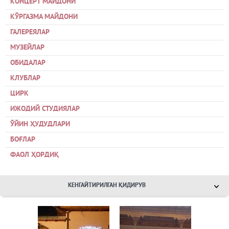
КОНЦЕРТ МАЙДОНИ
КЎРГАЗМА МАЙДОНИ
ГАЛЕРЕЯЛАР
МУЗЕЙЛАР
ОБИДАЛАР
КЛУБЛАР
ЦИРК
ИЖОДИЙ СТУДИЯЛАР
ЎЙИН ҲУДУДЛАРИ
БОҒЛАР
ФАОЛ ҲОРДИҚ
КЕНГАЙТИРИЛГАН ҚИДИРУВ