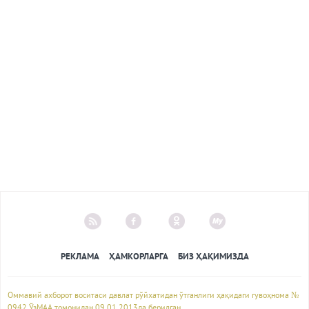
РЕКЛАМА
ҲАМКОРЛАРГА
БИЗ ҲАҚИМИЗДА
Оммавий ахборот воситаси давлат рўйхатидан ўтганлиги ҳақидаги гувоҳнома №
0942 ЎзМАА томонидан 09.01.2013да берилган