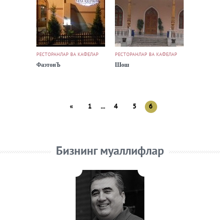
РЕСТОРАНЛАР ВА КАФЕЛАР
РЕСТОРАНЛАР ВА КАФЕЛАР
ФаэтонЪ
Шош
«
1
...
4
5
6
Бизнинг муаллифлар