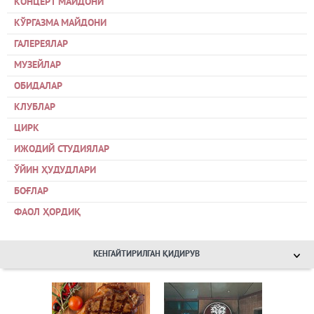
КОНЦЕРТ МАЙДОНИ
КЎРГАЗМА МАЙДОНИ
ГАЛЕРЕЯЛАР
МУЗЕЙЛАР
ОБИДАЛАР
КЛУБЛАР
ЦИРК
ИЖОДИЙ СТУДИЯЛАР
ЎЙИН ҲУДУДЛАРИ
БОҒЛАР
ФАОЛ ҲОРДИҚ
КЕНГАЙТИРИЛГАН ҚИДИРУВ