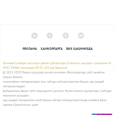
РЕКЛАМА
ҲАМКОРЛАРГА
БИЗ ҲАҚИМИЗДА
Оммавий ахборот воситаси давлат рўйхатидан ўтганлиги ҳақидаги гувоҳнома №
0942 ЎзМАА томонидан 09.01.2013да берилган
© 2013-2020 Барча ҳуқуқлар ҳимоя қилинган. Фотосуратлар, сайт дизайни
(ташқи безаги),
муаллифлик материаллари, ёки сайтда жойлаштирилган бошқа ҳар қандай
материаллардан
фойдаланиш фақат сайт маъмурияти рухсати билан амалга оширилади. Сайтдан
маълумот руҳидаги
ҳар қандай материални олиб бошқа сайтда жойлаштирилганда манбага фаол
ҳавола кўрсатилиши шарт.