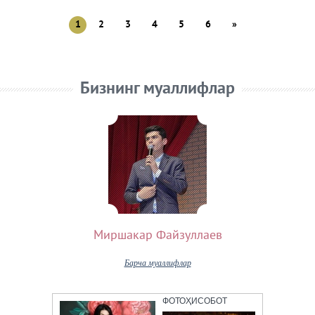
1
2
3
4
5
6
»
Бизнинг муаллифлар
Миршакар Файзуллаев
Барча муаллифлар
ФОТОҲИСОБОТ