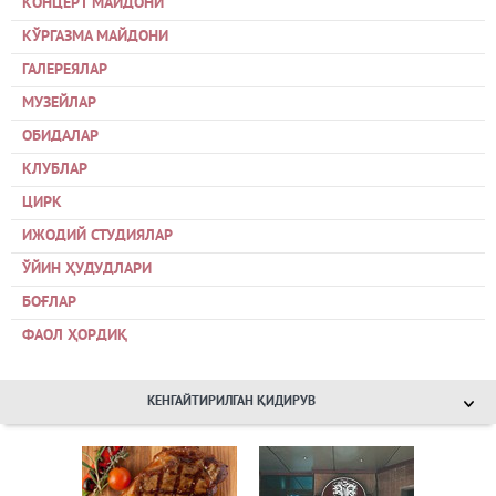
КОНЦЕРТ МАЙДОНИ
КЎРГАЗМА МАЙДОНИ
ГАЛЕРЕЯЛАР
МУЗЕЙЛАР
ОБИДАЛАР
КЛУБЛАР
ЦИРК
ИЖОДИЙ СТУДИЯЛАР
ЎЙИН ҲУДУДЛАРИ
БОҒЛАР
ФАОЛ ҲОРДИҚ
КЕНГАЙТИРИЛГАН ҚИДИРУВ