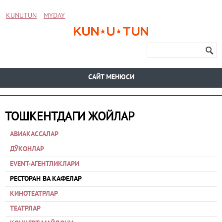
KUNUTUN
MYDAY
CАЙТ МЕНЮСИ
ТОШКЕНТДАГИ ЖОЙЛАР
АВИАКАССАЛАР
ДЎКОНЛАР
EVENT-АГЕНТЛИКЛАРИ
РЕСТОРАН ВА КАФЕЛАР
КИНОТЕАТРЛАР
ТЕАТРЛАР