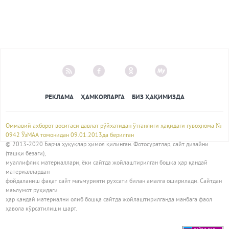
РЕКЛАМА
ҲАМКОРЛАРГА
БИЗ ҲАҚИМИЗДА
Оммавий ахборот воситаси давлат рўйхатидан ўтганлиги ҳақидаги гувоҳнома №
0942 ЎзМАА томонидан 09.01.2013да берилган
© 2013-2020 Барча ҳуқуқлар ҳимоя қилинган. Фотосуратлар, сайт дизайни
(ташқи безаги),
муаллифлик материаллари, ёки сайтда жойлаштирилган бошқа ҳар қандай
материаллардан
фойдаланиш фақат сайт маъмурияти рухсати билан амалга оширилади. Сайтдан
маълумот руҳидаги
ҳар қандай материални олиб бошқа сайтда жойлаштирилганда манбага фаол
ҳавола кўрсатилиши шарт.