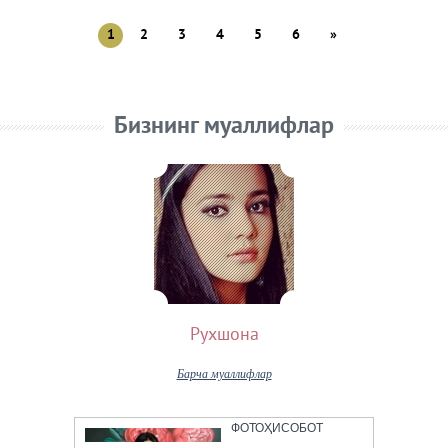
1
2
3
4
5
6
»
Бизнинг муаллифлар
Рухшона
Барча муаллифлар
ФОТОҲИСОБОТ