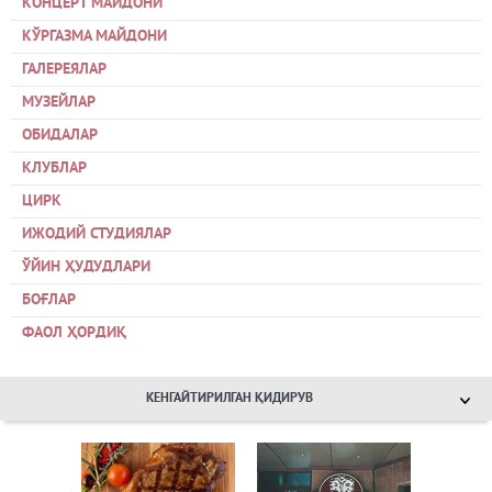
КОНЦЕРТ МАЙДОНИ
КЎРГАЗМА МАЙДОНИ
ГАЛЕРЕЯЛАР
МУЗЕЙЛАР
ОБИДАЛАР
КЛУБЛАР
ЦИРК
ИЖОДИЙ СТУДИЯЛАР
ЎЙИН ҲУДУДЛАРИ
БОҒЛАР
ФАОЛ ҲОРДИҚ
КЕНГАЙТИРИЛГАН ҚИДИРУВ