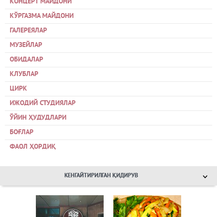
КОНЦЕРТ МАЙДОНИ
КЎРГАЗМА МАЙДОНИ
ГАЛЕРЕЯЛАР
МУЗЕЙЛАР
ОБИДАЛАР
КЛУБЛАР
ЦИРК
ИЖОДИЙ СТУДИЯЛАР
ЎЙИН ҲУДУДЛАРИ
БОҒЛАР
ФАОЛ ҲОРДИҚ
КЕНГАЙТИРИЛГАН ҚИДИРУВ