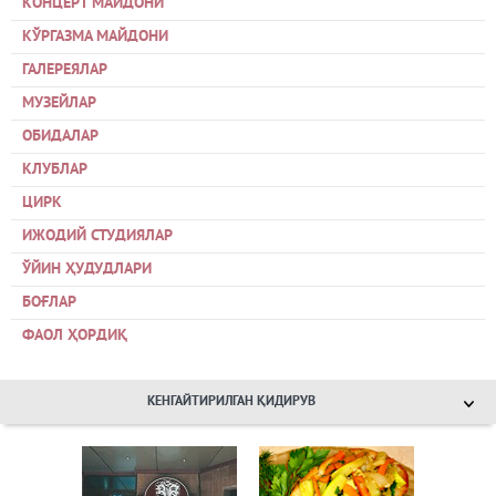
КОНЦЕРТ МАЙДОНИ
КЎРГАЗМА МАЙДОНИ
ГАЛЕРЕЯЛАР
МУЗЕЙЛАР
ОБИДАЛАР
КЛУБЛАР
ЦИРК
ИЖОДИЙ СТУДИЯЛАР
ЎЙИН ҲУДУДЛАРИ
БОҒЛАР
ФАОЛ ҲОРДИҚ
КЕНГАЙТИРИЛГАН ҚИДИРУВ