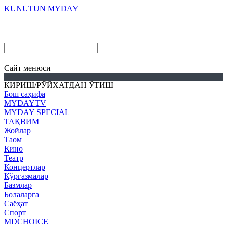
KUNUTUN
MYDAY
Cайт менюси
КИРИШ/РЎЙХАТДАН ЎТИШ
Бош саҳифа
MYDAYTV
MYDAY SPECIAL
ТАҚВИМ
Жойлар
Таом
Кино
Театр
Концертлар
Кўргазмалар
Базмлар
Болаларга
Саёҳат
Спорт
MDCHOICE