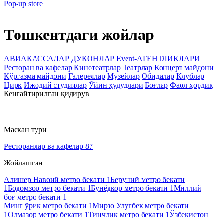
Pop-up store
Тошкентдаги жойлар
АВИАКАССАЛАР
ДЎКОНЛАР
Event-АГЕНТЛИКЛАРИ
Ресторан ва кафелар
Кинотеатрлар
Театрлар
Концерт майдони
Кўргазма майдони
Галереялар
Музейлар
Обидалар
Клублар
Цирк
Ижодий студиялар
Ўйин ҳудудлари
Боғлар
Фаол ҳордиқ
Кенгайтирилган қидирув
Маскан тури
Ресторанлар ва кафелар
87
Жойлашган
Алишер Навоий метро бекати
1
Беруний метро бекати
1
Бодомзор метро бекати
1
Бунёдкор метро бекати
1
Миллий
боғ метро бекати
1
Минг ўрик метро бекати
1
Мирзо Улуғбек метро бекати
1
Олмазор метро бекати
1
Тинчлик метро бекати
1
Ўзбекистон