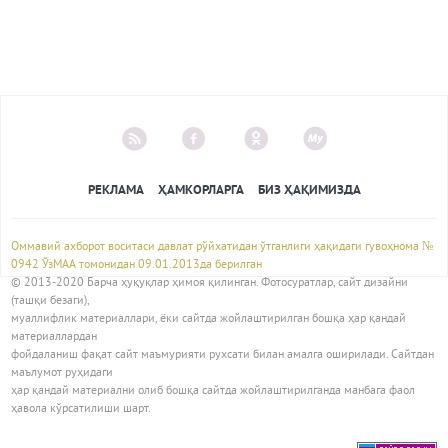
РЕКЛАМА
ҲАМКОРЛАРГА
БИЗ ҲАҚИМИЗДА
Оммавий ахборот воситаси давлат рўйхатидан ўтганлиги ҳақидаги гувоҳнома №
0942 ЎзМАА томонидан 09.01.2013да берилган
© 2013-2020 Барча ҳуқуқлар ҳимоя қилинган. Фотосуратлар, сайт дизайни
(ташқи безаги),
муаллифлик материаллари, ёки сайтда жойлаштирилган бошқа ҳар қандай
материаллардан
фойдаланиш фақат сайт маъмурияти рухсати билан амалга оширилади. Сайтдан
маълумот руҳидаги
ҳар қандай материални олиб бошқа сайтда жойлаштирилганда манбага фаол
ҳавола кўрсатилиши шарт.