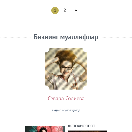
1
2
»
Бизнинг муаллифлар
Севара Солиева
Барча муаллифлар
ФОТОҲИСОБОТ