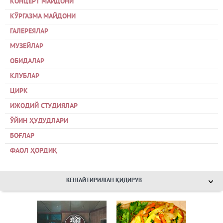
КОНЦЕРТ МАЙДОНИ
КЎРГАЗМА МАЙДОНИ
ГАЛЕРЕЯЛАР
МУЗЕЙЛАР
ОБИДАЛАР
КЛУБЛАР
ЦИРК
ИЖОДИЙ СТУДИЯЛАР
ЎЙИН ҲУДУДЛАРИ
БОҒЛАР
ФАОЛ ҲОРДИҚ
КЕНГАЙТИРИЛГАН ҚИДИРУВ