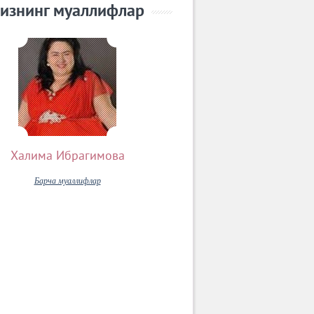
изнинг муаллифлар
Халима Ибрагимова
Барча муаллифлар