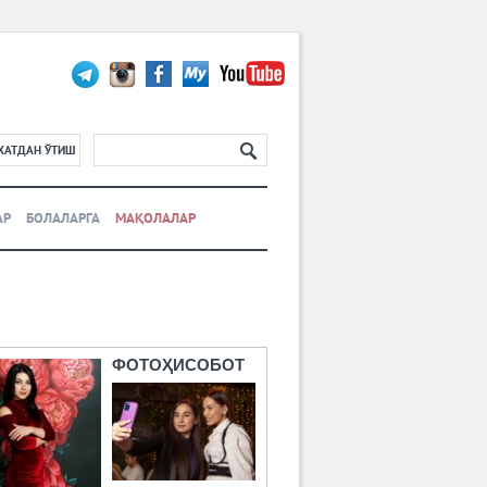
ХАТДАН ЎТИШ
АР
БОЛАЛАРГА
МАҚОЛАЛАР
ФОТОҲИСОБОТ