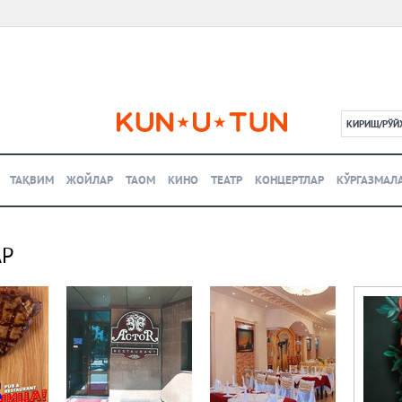
КИРИШ/РЎЙ
L
ТАҚВИМ
ЖОЙЛАР
ТАОМ
КИНО
ТЕАТР
КОНЦЕРТЛАР
КЎРГАЗМАЛ
АР