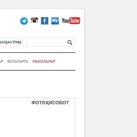
ХАТДАН ЎТИШ
АР
БОЛАЛАРГА
МАҚОЛАЛАР
ФОТОҲИСОБОТ