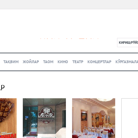
КИРИШ/РЎЙ
L
ТАҚВИМ
ЖОЙЛАР
ТАОМ
КИНО
ТЕАТР
КОНЦЕРТЛАР
КЎРГАЗМАЛ
АР