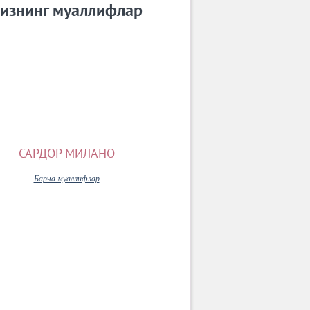
изнинг муаллифлар
САРДОР МИЛАНО
Барча муаллифлар