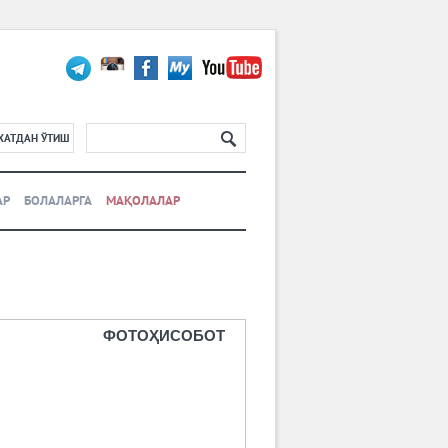
ХАТДАН ЎТИШ
АР
БОЛАЛАРГА
МАҚОЛАЛАР
ФОТОҲИСОБОТ