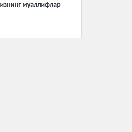
изнинг муаллифлар
Умид Искандаров
Барча муаллифлар