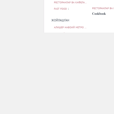
РЕСТОРАНЛАР ВА КАФЕЛАР
19
РЕСТОРАНЛАР ВА
FAST FOOD
1
Cookbook
ЖОЙЛАШГАН
АЛИШЕР НАВОИЙ МЕТРО БЕКАТИ
1
БЕРУНИЙ МЕТРО БЕКАТИ
1
БУНЁДКОР МЕТРО БЕКАТИ
1
МИЛЛИЙ БОҒ МЕТРО БЕКАТИ
1
МИНГ ЎРИК МЕТРО БЕКАТИ
1
БАРЧАСИ
РЕСТОРАНЛАР ВА
Krik
ПАРКОВКА
ЙУҚ
20