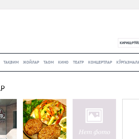
КИРИШ/РЎЙ
L
ТАҚВИМ
ЖОЙЛАР
ТАОМ
КИНО
ТЕАТР
КОНЦЕРТЛАР
КЎРГАЗМАЛ
АР