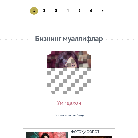
1
2
3
4
5
6
»
Бизнинг муаллифлар
Умидахон
Барча муаллифлар
ФОТОҲИСОБОТ