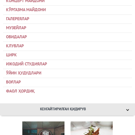
КОНЦЕРТ МАЙДОНИ
КЎРГАЗМА МАЙДОНИ
ГАЛЕРЕЯЛАР
МУЗЕЙЛАР
ОБИДАЛАР
КЛУБЛАР
ЦИРК
ИЖОДИЙ СТУДИЯЛАР
ЎЙИН ҲУДУДЛАРИ
БОҒЛАР
ФАОЛ ҲОРДИҚ
КЕНГАЙТИРИЛГАН ҚИДИРУВ