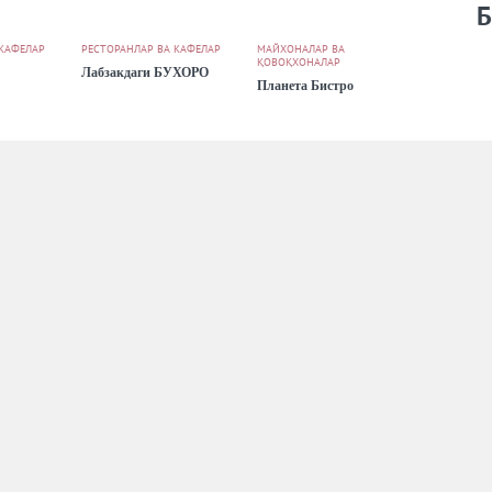
Б
 КАФЕЛАР
РЕСТОРАНЛАР ВА КАФЕЛАР
МАЙХОНАЛАР ВА
ҚОВОҚХОНАЛАР
Лабзакдаги БУХОРО
Планета Бистро
 КАФЕЛАР
РЕСТОРАНЛАР ВА КАФЕЛАР
ворик
Учкудук
«
1
2
3