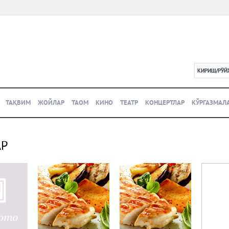
КИРИШ/РЎЙ
L
ТАҚВИМ
ЖОЙЛАР
ТАОМ
КИНО
ТЕАТР
КОНЦЕРТЛАР
КЎРГАЗМАЛ
АР