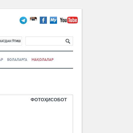
ХАТДАН ЎТИШ
АР
БОЛАЛАРГА
МАҚОЛАЛАР
ФОТОҲИСОБОТ