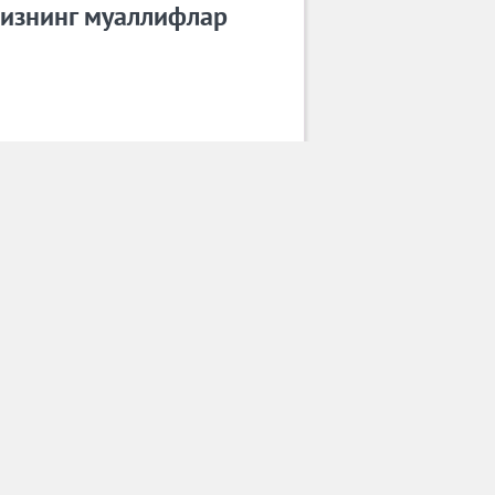
изнинг муаллифлар
Адиз Ражабов
Барча муаллифлар