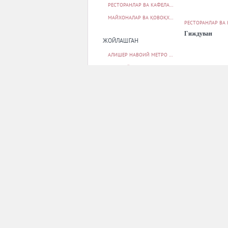
РЕСТОРАНЛАР ВА КАФЕЛАР
39
МАЙХОНАЛАР ВА ҚОВОҚХОНАЛАР
2
РЕСТОРАНЛАР ВА
Гиждуван
ЖОЙЛАШГАН
АЛИШЕР НАВОИЙ МЕТРО БЕКАТИ
1
БЕРУНИЙ МЕТРО БЕКАТИ
1
БУНЁДКОР МЕТРО БЕКАТИ
1
МИЛЛИЙ БОҒ МЕТРО БЕКАТИ
1
МИНГ ЎРИК МЕТРО БЕКАТИ
1
БАРЧАСИ
РЕСТОРАНЛАР ВА
ПАРКОВКА
Ташкентский д
ЙУҚ
10
БОР
30