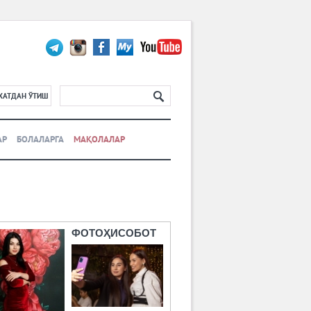
ХАТДАН ЎТИШ
АР
БОЛАЛАРГА
МАҚОЛАЛАР
ФОТОҲИСОБОТ