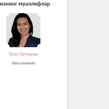
изнинг муаллифлар
Гўзал Ортиқова
Барча муаллифлар