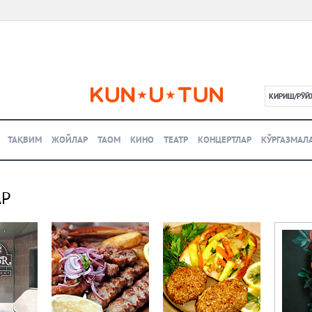
КИРИШ/РЎЙ
L
ТАҚВИМ
ЖОЙЛАР
ТАОМ
КИНО
ТЕАТР
КОНЦЕРТЛАР
КЎРГАЗМАЛ
АР