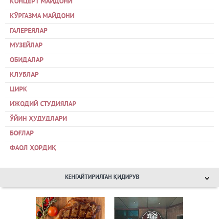
КОНЦЕРТ МАЙДОНИ
КЎРГАЗМА МАЙДОНИ
ГАЛЕРЕЯЛАР
МУЗЕЙЛАР
ОБИДАЛАР
КЛУБЛАР
ЦИРК
ИЖОДИЙ СТУДИЯЛАР
ЎЙИН ҲУДУДЛАРИ
БОҒЛАР
ФАОЛ ҲОРДИҚ
КЕНГАЙТИРИЛГАН ҚИДИРУВ