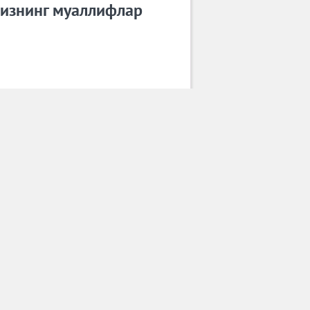
изнинг муаллифлар
Замира Мирзаева
Барча муаллифлар