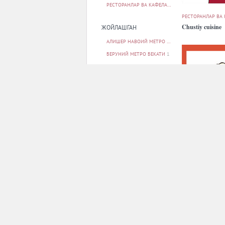
РЕСТОРАНЛАР ВА КАФЕЛАР
35
РЕСТОРАНЛАР ВА
Chustiy cuisine
ЖОЙЛАШГАН
АЛИШЕР НАВОИЙ МЕТРО БЕКАТИ
2
БЕРУНИЙ МЕТРО БЕКАТИ
1
БУНЁДКОР МЕТРО БЕКАТИ
1
МИЛЛИЙ БОҒ МЕТРО БЕКАТИ
1
МИНГ ЎРИК МЕТРО БЕКАТИ
1
БАРЧАСИ
РЕСТОРАНЛАР ВА
ПАРКОВКА
Dencafe
ЙУҚ
11
БОР
23