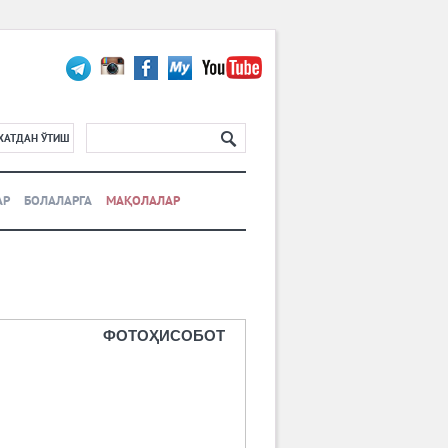
ХАТДАН ЎТИШ
АР
БОЛАЛАРГА
МАҚОЛАЛАР
ФОТОҲИСОБОТ