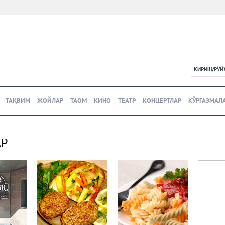
КИРИШ/РЎЙ
L
ТАҚВИМ
ЖОЙЛАР
ТАОМ
КИНО
ТЕАТР
КОНЦЕРТЛАР
КЎРГАЗМАЛ
АР