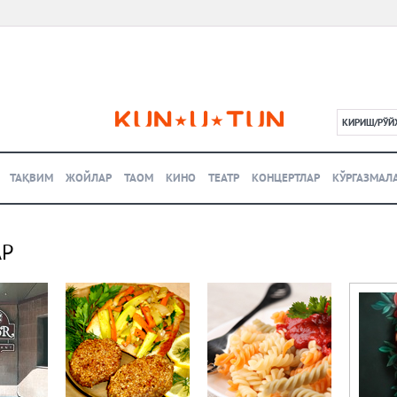
КИРИШ/РЎЙ
L
ТАҚВИМ
ЖОЙЛАР
ТАОМ
КИНО
ТЕАТР
КОНЦЕРТЛАР
КЎРГАЗМАЛ
АР