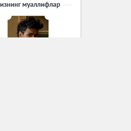
изнинг муаллифлар
САРДОР МИЛАНО
Барча муаллифлар