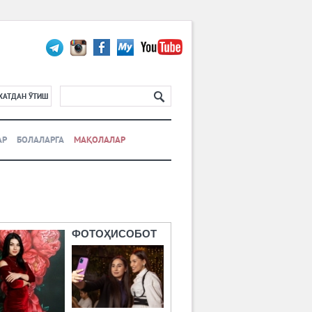
ХАТДАН ЎТИШ
АР
БОЛАЛАРГА
МАҚОЛАЛАР
ФОТОҲИСОБОТ