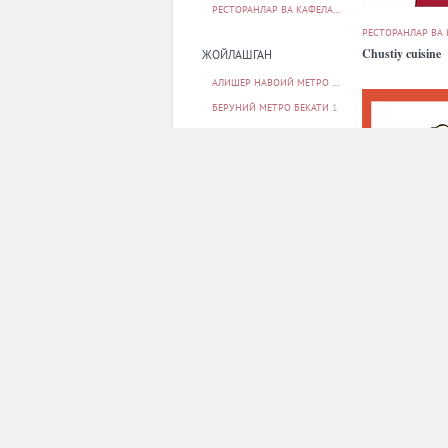
РЕСТОРАНЛАР ВА КАФЕЛАР
33
РЕСТОРАНЛАР ВА
Chustiy cuisine
ЖОЙЛАШГАН
АЛИШЕР НАВОИЙ МЕТРО БЕКАТИ
2
БЕРУНИЙ МЕТРО БЕКАТИ
1
БУНЁДКОР МЕТРО БЕКАТИ
1
МИЛЛИЙ БОҒ МЕТРО БЕКАТИ
1
МИНГ ЎРИК МЕТРО БЕКАТИ
1
БАРЧАСИ
РЕСТОРАНЛАР ВА
ПАРКОВКА
Dencafe
ЙУҚ
11
БОР
21