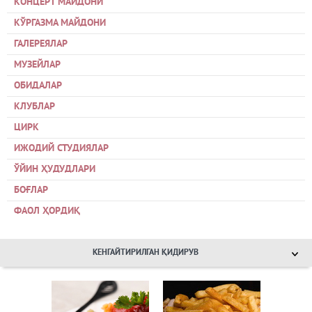
КОНЦЕРТ МАЙДОНИ
КЎРГАЗМА МАЙДОНИ
ГАЛЕРЕЯЛАР
МУЗЕЙЛАР
ОБИДАЛАР
КЛУБЛАР
ЦИРК
ИЖОДИЙ СТУДИЯЛАР
ЎЙИН ҲУДУДЛАРИ
БОҒЛАР
ФАОЛ ҲОРДИҚ
КЕНГАЙТИРИЛГАН ҚИДИРУВ