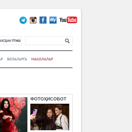
ХАТДАН ЎТИШ
АР
БОЛАЛАРГА
МАҚОЛАЛАР
ФОТОҲИСОБОТ