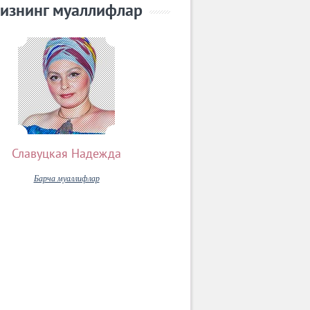
изнинг муаллифлар
Славуцкая Надежда
Барча муаллифлар