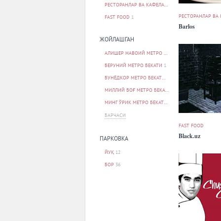
РЕСТОРАНЛАР ВА КАФЕЛАР
48
РЕСТОРАНЛАР ВА
FAST FOOD
1
Barlos
ЖОЙЛАШГАН
АЛИШЕР НАВОИЙ МЕТРО БЕКАТИ
2
БЕРУНИЙ МЕТРО БЕКАТИ
1
БУНЁДКОР МЕТРО БЕКАТИ
1
МИЛЛИЙ БОҒ МЕТРО БЕКАТИ
1
МИНГ ЎРИК МЕТРО БЕКАТИ
1
БАРЧАСИ
FAST FOOD
Black.uz
ПАРКОВКА
ЙУҚ
12
БОР
36