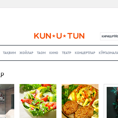
КИРИШ/РЎЙ
L
ТАҚВИМ
ЖОЙЛАР
ТАОМ
КИНО
ТЕАТР
КОНЦЕРТЛАР
КЎРГАЗМАЛ
АР