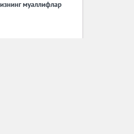
изнинг муаллифлар
САРДОР МИЛАНО
Барча муаллифлар