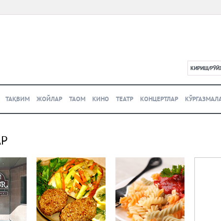
КИРИШ/РЎЙ
L
ТАҚВИМ
ЖОЙЛАР
ТАОМ
КИНО
ТЕАТР
КОНЦЕРТЛАР
КЎРГАЗМАЛ
АР