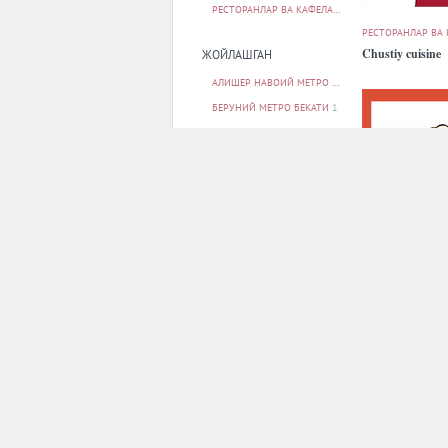
РЕСТОРАНЛАР ВА КАФЕЛАР
30
РЕСТОРАНЛАР ВА
Chustiy cuisine
ЖОЙЛАШГАН
АЛИШЕР НАВОИЙ МЕТРО БЕКАТИ
2
БЕРУНИЙ МЕТРО БЕКАТИ
1
БУНЁДКОР МЕТРО БЕКАТИ
1
МИЛЛИЙ БОҒ МЕТРО БЕКАТИ
1
МИНГ ЎРИК МЕТРО БЕКАТИ
1
БАРЧАСИ
РЕСТОРАНЛАР ВА
ПАРКОВКА
Dencafe
ЙУҚ
10
БОР
19