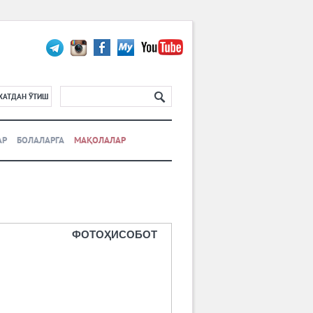
ХАТДАН ЎТИШ
АР
БОЛАЛАРГА
МАҚОЛАЛАР
ФОТОҲИСОБОТ