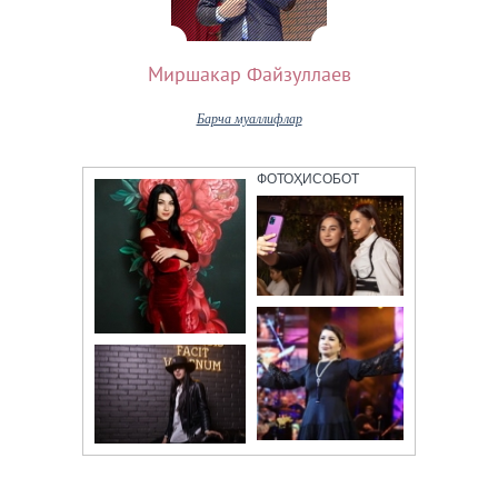
Миршакар Файзуллаев
Барча муаллифлар
ФОТОҲИСОБОТ