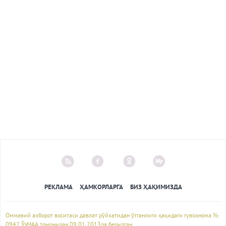
РЕКЛАМА
ҲАМКОРЛАРГА
БИЗ ҲАҚИМИЗДА
Оммавий ахборот воситаси давлат рўйхатидан ўтганлиги ҳақидаги гувоҳнома №
0942 ЎзМАА томонидан 09.01.2013да берилган