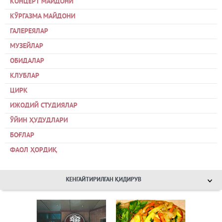
КОНЦЕРТ МАЙДОНИ
КЎРГАЗМА МАЙДОНИ
ГАЛЕРЕЯЛАР
МУЗЕЙЛАР
ОБИДАЛАР
КЛУБЛАР
ЦИРК
ИЖОДИЙ СТУДИЯЛАР
ЎЙИН ҲУДУДЛАРИ
БОҒЛАР
ФАОЛ ҲОРДИҚ
КЕНГАЙТИРИЛГАН ҚИДИРУВ