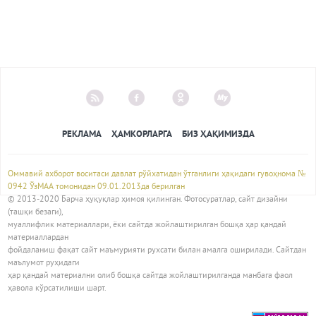
РЕКЛАМА
ҲАМКОРЛАРГА
БИЗ ҲАҚИМИЗДА
Оммавий ахборот воситаси давлат рўйхатидан ўтганлиги ҳақидаги гувоҳнома №
0942 ЎзМАА томонидан 09.01.2013да берилган
© 2013-2020 Барча ҳуқуқлар ҳимоя қилинган. Фотосуратлар, сайт дизайни
(ташқи безаги),
муаллифлик материаллари, ёки сайтда жойлаштирилган бошқа ҳар қандай
материаллардан
фойдаланиш фақат сайт маъмурияти рухсати билан амалга оширилади. Сайтдан
маълумот руҳидаги
ҳар қандай материални олиб бошқа сайтда жойлаштирилганда манбага фаол
ҳавола кўрсатилиши шарт.