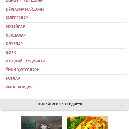
КОНЦЕРТ МАЙДОНИ
КЎРГАЗМА МАЙДОНИ
ГАЛЕРЕЯЛАР
МУЗЕЙЛАР
ОБИДАЛАР
КЛУБЛАР
ЦИРК
ИЖОДИЙ СТУДИЯЛАР
ЎЙИН ҲУДУДЛАРИ
БОҒЛАР
ФАОЛ ҲОРДИҚ
КЕНГАЙТИРИЛГАН ҚИДИРУВ