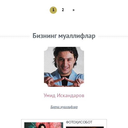
1
2
»
Бизнинг муаллифлар
Умид Искандаров
Барча муаллифлар
ФОТОҲИСОБОТ