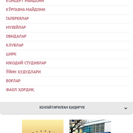
КОНЦЕРТ МАЙДОНИ
КЎРГАЗМА МАЙДОНИ
ГАЛЕРЕЯЛАР
МУЗЕЙЛАР
ОБИДАЛАР
КЛУБЛАР
ЦИРК
ИЖОДИЙ СТУДИЯЛАР
ЎЙИН ҲУДУДЛАРИ
БОҒЛАР
ФАОЛ ҲОРДИҚ
КЕНГАЙТИРИЛГАН ҚИДИРУВ