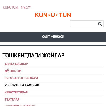
KUNUTUN
MYDAY
CАЙТ МЕНЮСИ
ТОШКЕНТДАГИ ЖОЙЛАР
АВИАКАССАЛАР
ДЎКОНЛАР
EVENT-АГЕНТЛИКЛАРИ
РЕСТОРАН ВА КАФЕЛАР
КИНОТЕАТРЛАР
ТЕАТРЛАР