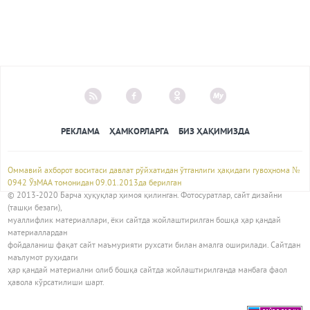
РЕКЛАМА
ҲАМКОРЛАРГА
БИЗ ҲАҚИМИЗДА
Оммавий ахборот воситаси давлат рўйхатидан ўтганлиги ҳақидаги гувоҳнома №
0942 ЎзМАА томонидан 09.01.2013да берилган
© 2013-2020 Барча ҳуқуқлар ҳимоя қилинган. Фотосуратлар, сайт дизайни
(ташқи безаги),
муаллифлик материаллари, ёки сайтда жойлаштирилган бошқа ҳар қандай
материаллардан
фойдаланиш фақат сайт маъмурияти рухсати билан амалга оширилади. Сайтдан
маълумот руҳидаги
ҳар қандай материални олиб бошқа сайтда жойлаштирилганда манбага фаол
ҳавола кўрсатилиши шарт.