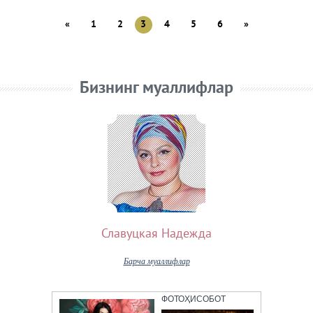
«
1
2
3
4
5
6
»
Бизнинг муаллифлар
Славуцкая Надежда
Барча муаллифлар
ФОТОҲИСОБОТ